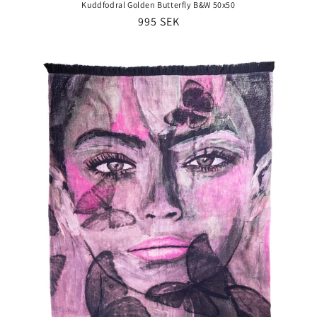
Kuddfodral Golden Butterfly B&W 50x50
Ordinarie
995 SEK
pris