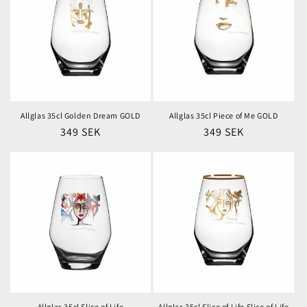
Allglas 35cl Golden Dream GOLD
Allglas 35cl Piece of Me GOLD
Ordinarie
349 SEK
Ordinarie
349 SEK
pris
pris
Allglas 35cl Slice of Life
Allglas 35cl Slice of Life Slice of Life