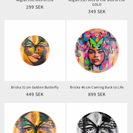
GOLD
Ordinarie
299 SEK
Ordinarie
349 SEK
pris
pris
Bricka 31 cm Golden Butterfly
Bricka 46 cm Coming Back to Life
Ordinarie
449 SEK
Ordinarie
899 SEK
pris
pris