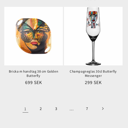
pris
pris
Bricka m handtag 38 cm Golden
Champagneglas 30cl Butterfly
Butterfly
Messenger
Ordinarie
699 SEK
Ordinarie
299 SEK
pris
pris
1
2
3
…
7