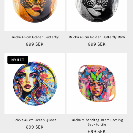
Bricka 46 cm Golden Butterfly
Bricka 46 cm Golden Butterfly B&W
Ordinarie
899 SEK
Ordinarie
899 SEK
pris
pris
NYHET
Bricka 46 cm Ocean Queen
Bricka m handtag 38 cm Coming
Back to Life
Ordinarie
899 SEK
Ordinarie
699 SEK