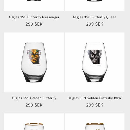
e
r
Allglas 35cl Butterfly Messenger
Allglas 35cl Butterfly Queen
Ordinarie
299 SEK
Ordinarie
299 SEK
i
pris
pris
e
:
Allglas 35cl Golden Butterfly
Allglas 35cl Golden Butterfly B&W
Ordinarie
299 SEK
Ordinarie
299 SEK
pris
pris