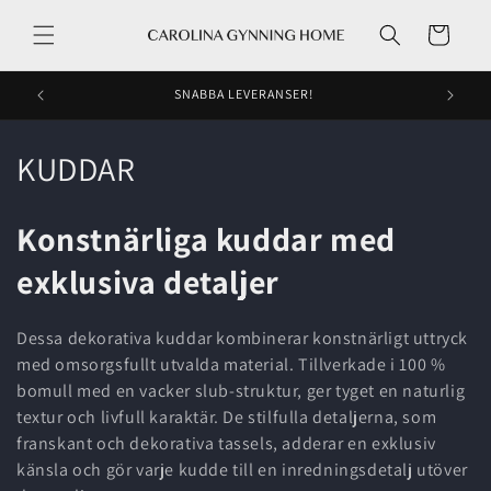
vidare
Varukorg
till
innehåll
SNABBA LEVERANSER!
P
KUDDAR
r
Konstnärliga kuddar med
o
exklusiva detaljer
d
u
Dessa dekorativa kuddar kombinerar konstnärligt uttryck
med omsorgsfullt utvalda material. Tillverkade i 100 %
k
bomull med en vacker slub-struktur, ger tyget en naturlig
t
textur och livfull karaktär. De stilfulla detaljerna, som
franskant och dekorativa tassels, adderar en exklusiv
s
känsla och gör varje kudde till en inredningsdetalj utöver