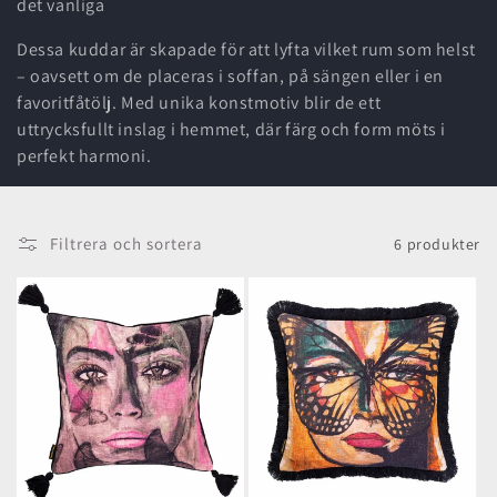
det vanliga
e
Dessa kuddar är skapade för att lyfta vilket rum som helst
r
– oavsett om de placeras i soffan, på sängen eller i en
i
favoritfåtölj. Med unika konstmotiv blir de ett
uttrycksfullt inslag i hemmet, där färg och form möts i
e
perfekt harmoni.
:
Filtrera och sortera
6 produkter