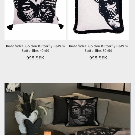
Kuddfodral Golden Butterfly B&W m
Kuddfodral Golden Butterfly B&W m
Butterflies 40x60
Butterflies 50x50
Ordinarie
995 SEK
Ordinarie
995 SEK
pris
pris