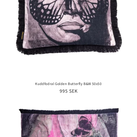
Kuddfodral Golden Butterfly B&W 50x50
Ordinarie
995 SEK
pris